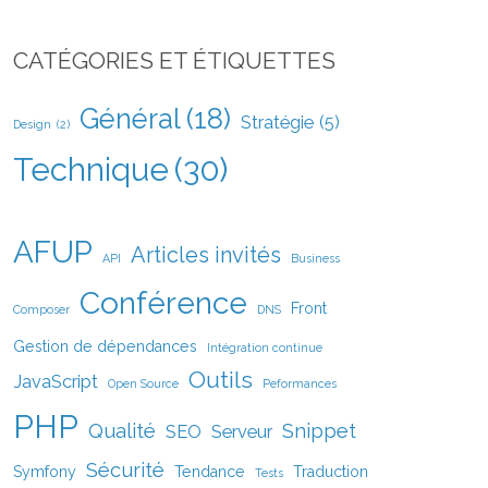
CATÉGORIES ET ÉTIQUETTES
Général
(18)
Stratégie
(5)
Design
(2)
Technique
(30)
AFUP
Articles invités
API
Business
Conférence
Front
Composer
DNS
Gestion de dépendances
Intégration continue
Outils
JavaScript
Open Source
Peformances
PHP
Qualité
Snippet
SEO
Serveur
Sécurité
Symfony
Tendance
Traduction
Tests