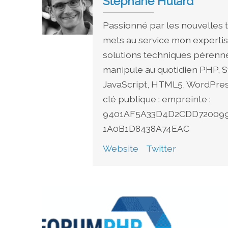
Stéphane Hulard
Passionné par les nouvelles t
mets au service mon expertis
solutions techniques pérenne
manipule au quotidien PHP, S
JavaScript, HTML5, WordPress
clé publique : empreinte :
9401AF5A33D4D2CDD7200997
1A0B1D8438A74EAC
Website
Twitter