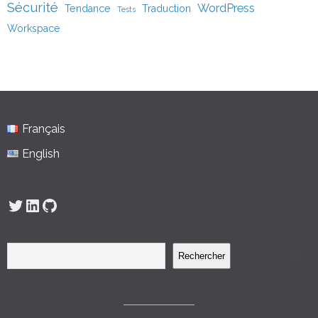
Sécurité
WordPress
Tendance
Traduction
Tests
Workspace
Français
English
Twitter
LinkedIn
GitHub
Rechercher