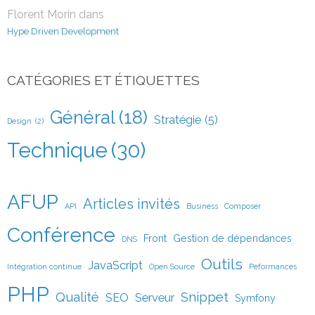
Florent Morin
dans
Hype Driven Development
CATÉGORIES ET ÉTIQUETTES
Général
(18)
Stratégie
(5)
Design
(2)
Technique
(30)
AFUP
Articles invités
API
Business
Composer
Conférence
Front
Gestion de dépendances
DNS
Outils
JavaScript
Intégration continue
Open Source
Peformances
PHP
Qualité
Snippet
SEO
Serveur
Symfony