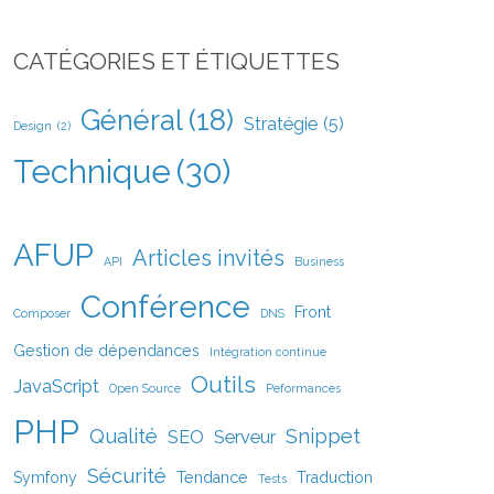
CATÉGORIES ET ÉTIQUETTES
Général
(18)
Stratégie
(5)
Design
(2)
Technique
(30)
AFUP
Articles invités
API
Business
Conférence
Front
Composer
DNS
Gestion de dépendances
Intégration continue
Outils
JavaScript
Open Source
Peformances
PHP
Qualité
Snippet
SEO
Serveur
Sécurité
Symfony
Tendance
Traduction
Tests