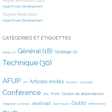
Rayed Benbrahim
dans
Hype Driven Development
Florent Morin
dans
Hype Driven Development
CATÉGORIES ET ÉTIQUETTES
Général
(18)
Stratégie
(5)
Design
(2)
Technique
(30)
AFUP
Articles invités
API
Business
Composer
Conférence
Front
Gestion de dépendances
DNS
Outils
JavaScript
Intégration continue
Open Source
Peformances