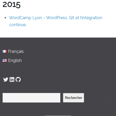
2015
WordCamp Lyon – WordPress, Git et l’intégration
continue
.
Français
English
Twitter
LinkedIn
GitHub
Rechercher