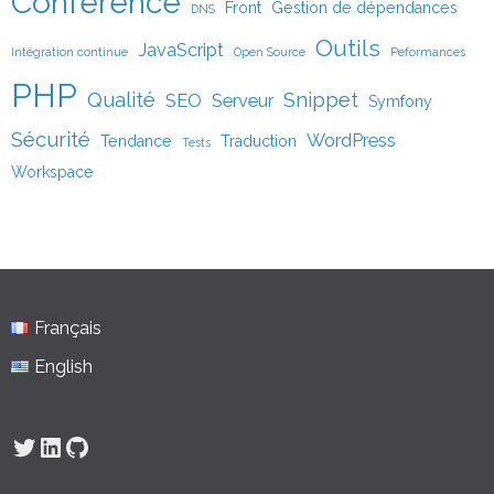
Conférence
Front
Gestion de dépendances
DNS
Outils
JavaScript
Intégration continue
Open Source
Peformances
PHP
Qualité
Snippet
SEO
Serveur
Symfony
Sécurité
WordPress
Tendance
Traduction
Tests
Workspace
Français
English
Twitter
LinkedIn
GitHub