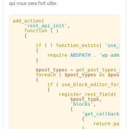
qui vous sera fort utile :
add_action
(
'rest_api_init'
,
function
(
)
{
if
(
!
function_exists
(
'use_blo
{
require
ABSPATH
.
'wp-admin/
}
$post_types
=
get_post_types_by_
foreach
(
$post_types
as
$post_t
{
if
(
use_block_editor_for_po
{
register_rest_field
(
$post_type
,
'blocks'
,
[
'get_callback'
=
{
return
parse
}