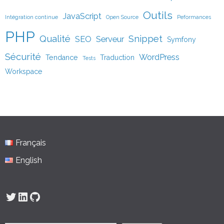
Outils
JavaScript
Intégration continue
Open Source
Peformances
PHP
Qualité
Snippet
SEO
Serveur
Symfony
Sécurité
WordPress
Tendance
Traduction
Tests
Workspace
Français
English
Twitter
LinkedIn
GitHub