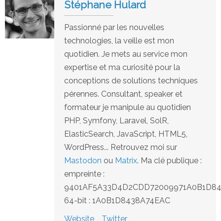
Stéphane Hulard
Passionné par les nouvelles
technologies, la veille est mon
quotidien. Je mets au service mon
expertise et ma curiosité pour la
conceptions de solutions techniques
pérennes. Consultant, speaker et
formateur je manipule au quotidien
PHP, Symfony, Laravel, SolR,
ElasticSearch, JavaScript, HTML5,
WordPress... Retrouvez moi sur
Mastodon
ou
Matrix
. Ma clé publique :
empreinte :
9401AF5A33D4D2CDD72009971A0B1D8
64-bit : 1A0B1D8438A74EAC
Website
Twitter