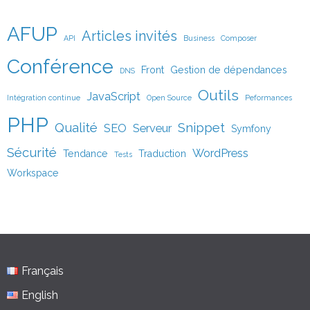
AFUP
Articles invités
API
Business
Composer
Conférence
Front
Gestion de dépendances
DNS
Outils
JavaScript
Intégration continue
Open Source
Peformances
PHP
Qualité
Snippet
SEO
Serveur
Symfony
Sécurité
WordPress
Tendance
Traduction
Tests
Workspace
Français
English