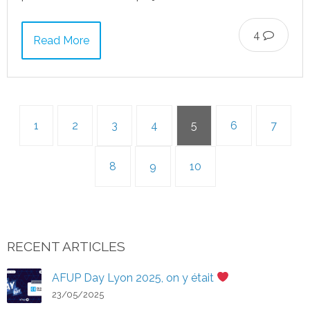
4
Read More
1
2
3
4
5
6
7
8
9
10
RECENT ARTICLES
AFUP Day Lyon 2025, on y était
23/05/2025