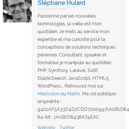
Stéphane Hulard
Passionné par les nouvelles
technologies, la veille est mon
quotidien. Je mets au service mon
expertise et ma curiosité pour la
conceptions de solutions techniques
pérennes. Consultant, speaker et
formateur je manipule au quotidien
PHP, Symfony, Laravel, SolR,
ElasticSearch, JavaScript, HTML5,
WordPress... Retrouvez moi sur
Mastodon
ou
Matrix
. Ma clé publique :
empreinte :
9401AF5A33D4D2CDD72009971A0B1D8
64-bit : 1A0B1D8438A74EAC
Website
Twitter