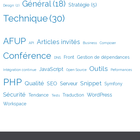
Général
(18)
Stratégie
(5)
Design
(2)
Technique
(30)
AFUP
Articles invités
API
Business
Composer
Conférence
Front
Gestion de dépendances
DNS
Outils
JavaScript
Intégration continue
Open Source
Peformances
PHP
Qualité
Snippet
SEO
Serveur
Symfony
Sécurité
WordPress
Tendance
Traduction
Tests
Workspace