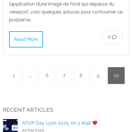
l’application d’une image de fond qui dépasse du
viewport, voici quelques astuces pour contourner ce
problème.
0
Read More
1
…
6
7
8
9
10
RECENT ARTICLES
AFUP Day Lyon 2025, on y était
23/05/2025