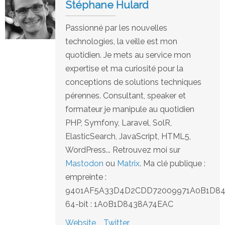
Stéphane Hulard
Passionné par les nouvelles
technologies, la veille est mon
quotidien. Je mets au service mon
expertise et ma curiosité pour la
conceptions de solutions techniques
pérennes. Consultant, speaker et
formateur je manipule au quotidien
PHP, Symfony, Laravel, SolR,
ElasticSearch, JavaScript, HTML5,
WordPress... Retrouvez moi sur
Mastodon
ou
Matrix
. Ma clé publique :
empreinte :
9401AF5A33D4D2CDD72009971A0B1D8
64-bit : 1A0B1D8438A74EAC
Website
Twitter