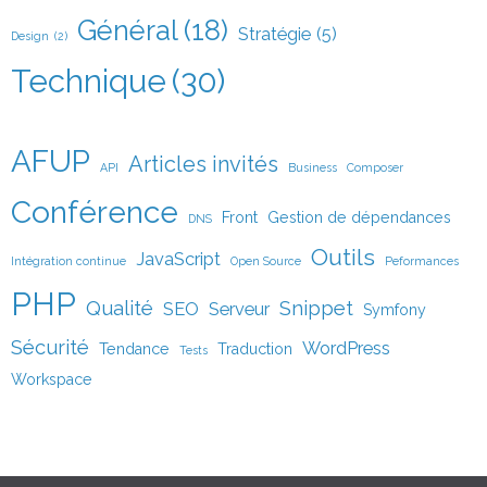
Général
(18)
Stratégie
(5)
Design
(2)
Technique
(30)
AFUP
Articles invités
API
Business
Composer
Conférence
Front
Gestion de dépendances
DNS
Outils
JavaScript
Intégration continue
Open Source
Peformances
PHP
Qualité
Snippet
SEO
Serveur
Symfony
Sécurité
WordPress
Tendance
Traduction
Tests
Workspace