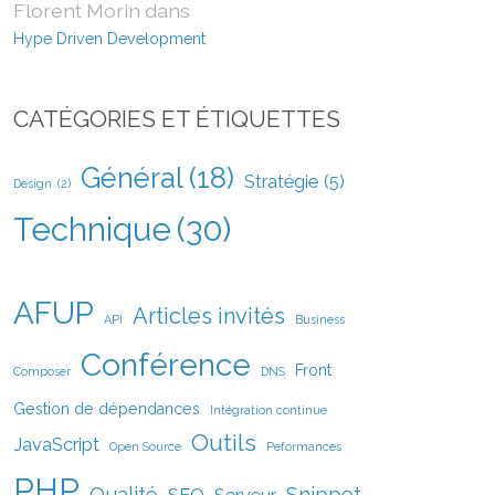
Florent Morin
dans
Hype Driven Development
CATÉGORIES ET ÉTIQUETTES
Général
(18)
Stratégie
(5)
Design
(2)
Technique
(30)
AFUP
Articles invités
API
Business
Conférence
Front
Composer
DNS
Gestion de dépendances
Intégration continue
Outils
JavaScript
Open Source
Peformances
PHP
Qualité
Snippet
SEO
Serveur