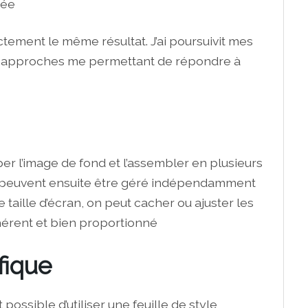
rée
ment le même résultat. J’ai poursuivit mes
is approches me permettant de répondre à
r l’image de fond et l’assembler en plusieurs
te peuvent ensuite être géré indépendamment
 taille d’écran, on peut cacher ou ajuster les
hérent et bien proportionné
fique
 possible d’utiliser une feuille de style