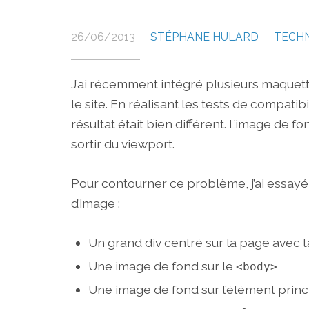
26/06/2013
STÉPHANE HULARD
TECH
J’ai récemment intégré plusieurs maquett
le site. En réalisant les tests de compati
résultat était bien différent. L’image de f
sortir du viewport.
Pour contourner ce problème, j’ai essay
d’image :
Un grand div centré sur la page avec ta
Une image de fond sur le
<body>
Une image de fond sur l’élément princ