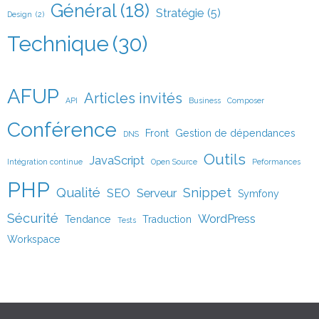
Général
(18)
Stratégie
(5)
Design
(2)
Technique
(30)
AFUP
Articles invités
API
Business
Composer
Conférence
Front
Gestion de dépendances
DNS
Outils
JavaScript
Intégration continue
Open Source
Peformances
PHP
Qualité
Snippet
SEO
Serveur
Symfony
Sécurité
WordPress
Tendance
Traduction
Tests
Workspace