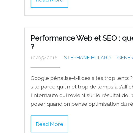
Performance Web et SEO : quel
?
10/05/2016
STÉPHANE HULARD
GÉNÉ
Google pénalise-t-il des sites trop lents 
site parce qu’il met trop de temps à s’af
l’internaute qui revient sur le résultat d
poser quand on pense optimisation du r
Read More