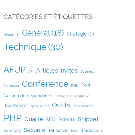
CATÉGORIES ET ÉTIQUETTES
Général
(18)
Stratégie
(5)
Design
(2)
Technique
(30)
AFUP
Articles invités
API
Business
Conférence
Front
Composer
DNS
Gestion de dépendances
Intégration continue
Outils
JavaScript
Open Source
Peformances
PHP
Qualité
Snippet
SEO
Serveur
Sécurité
Symfony
Tendance
Traduction
Tests