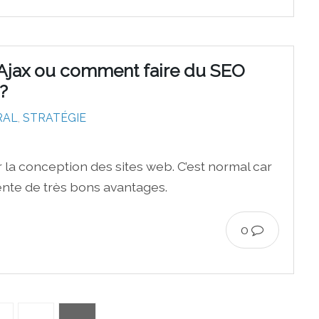
n Ajax ou comment faire du SEO
?
RAL
,
STRATÉGIE
r la conception des sites web. C’est normal car
ente de très bons avantages.
0