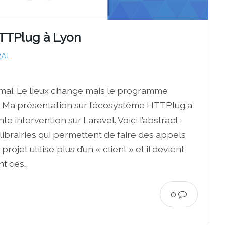
TTPlug à Lyon
RAL
5 mai. Le lieux change mais le programme
. Ma présentation sur l’écosystème HTTPlug a
e intervention sur Laravel. Voici l’abstract :
ibrairies qui permettent de faire des appels
ojet utilise plus d’un « client » et il devient
nt ces…
0