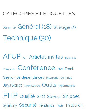
CATÉGORIES ET ÉTIQUETTES
Général
(18)
Stratégie
(5)
Design
(2)
Technique
(30)
AFUP
Articles invités
API
Business
Conférence
Front
Composer
DNS
Gestion de dépendances
Intégration continue
Outils
JavaScript
Open Source
Peformances
PHP
Qualité
Snippet
SEO
Serveur
Sécurité
Symfony
Tendance
Traduction
Tests