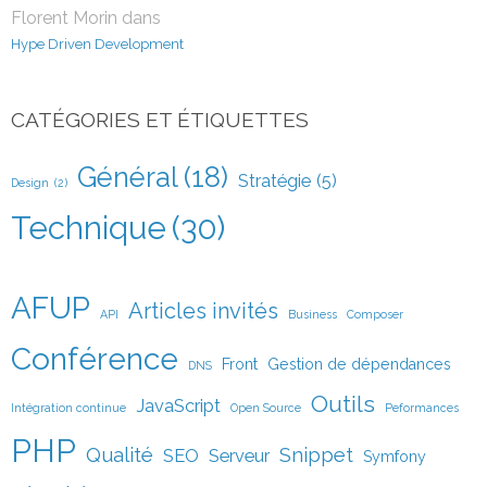
Florent Morin
dans
Hype Driven Development
CATÉGORIES ET ÉTIQUETTES
Général
(18)
Stratégie
(5)
Design
(2)
Technique
(30)
AFUP
Articles invités
API
Business
Composer
Conférence
Front
Gestion de dépendances
DNS
Outils
JavaScript
Intégration continue
Open Source
Peformances
PHP
Qualité
Snippet
SEO
Serveur
Symfony