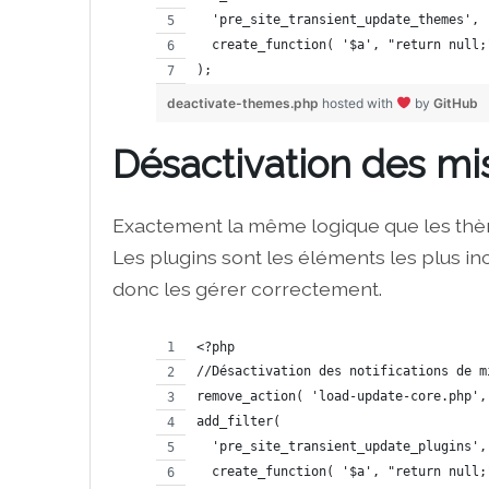
  'pre_site_transient_update_themes', 
  create_function( '$a', "return null;
);
deactivate-themes.php
hosted with
by
GitHub
Désactivation des mis
Exactement la même logique que les thèm
Les plugins sont les éléments les plus in
donc les gérer correctement.
<?php
//Désactivation des notifications de m
remove_action( 'load-update-core.php',
add_filter( 
  'pre_site_transient_update_plugins',
  create_function( '$a', "return null;