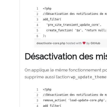
<?php
//Désactivation des notifications de m
add_filter( 
  'pre_site_transient_update_core', 
  create_function( '$a', "return null;
);
deactivate-core.php
hosted with
by
GitHub
Désactivation des mi
On applique le même fonctionnement pour
supprime aussi l’action
wp_update_theme
<?php
//Désactivation des notifications de m
remove_action( 'load-update-core.php',
add_filter( 