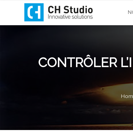
N
CONTRÔLER L’
Hom