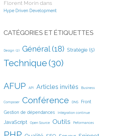
Florent Morin
dans
Hype Driven Development
CATÉGORIES ET ÉTIQUETTES
Général
(18)
Stratégie
(5)
Design
(2)
Technique
(30)
AFUP
Articles invités
API
Business
Conférence
Front
Composer
DNS
Gestion de dépendances
Intégration continue
Outils
JavaScript
Open Source
Peformances
PHP
Qualité
Snippet
SEO
Serveur