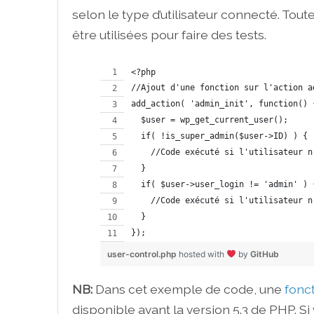
selon le type d’utilisateur connecté. Tout
être utilisées pour faire des tests.
<?php
//Ajout d'une fonction sur l'action a
add_action( 'admin_init', function() 
  $user = wp_get_current_user();
  if( !is_super_admin($user->ID) ) {
    //Code exécuté si l'utilisateur n
  }
  if( $user->user_login != 'admin' ) 
    //Code exécuté si l'utilisateur n
  }
});
user-control.php
hosted with
by
GitHub
NB:
Dans cet exemple de code, une
fonc
disponible avant la version 5.3 de PHP. Si v