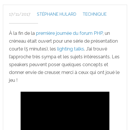
17/11/2017
STÉPHANE HULARD
TECHNIQUE
À la fin de la
première journée du forum PHP
, un
créneau était ouvert pour une série de présentation
courte (5 minutes), les
lighting talks
. J’ai trouvé
l’approche très sympa et les sujets intéressants. Les
speakers peuvent poser quelques concepts et
donner envie de creuser, merci à ceux qui ont joué le
jeu !