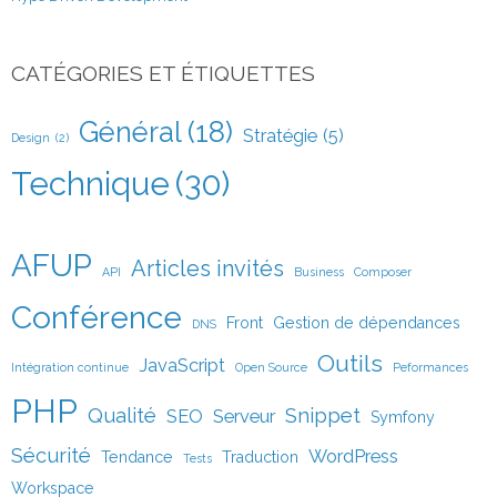
CATÉGORIES ET ÉTIQUETTES
Général
(18)
Stratégie
(5)
Design
(2)
Technique
(30)
AFUP
Articles invités
API
Business
Composer
Conférence
Front
Gestion de dépendances
DNS
Outils
JavaScript
Intégration continue
Open Source
Peformances
PHP
Qualité
Snippet
SEO
Serveur
Symfony
Sécurité
WordPress
Tendance
Traduction
Tests
Workspace