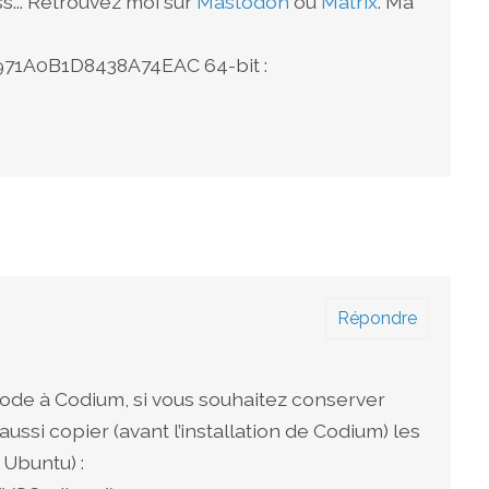
... Retrouvez moi sur
Mastodon
ou
Matrix
. Ma
1A0B1D8438A74EAC 64-bit :
Répondre
Code à Codium, si vous souhaitez conserver
aussi copier (avant l’installation de Codium) les
 Ubuntu) :