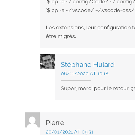
`$ cp -a ~/.config/Code/ ~/.confi
`$ cp -a ~/.vscode/ ~/.vscode-oss/
Les extensions, leur configuration
être migrés.
Stéphane Hulard
06/11/2020 AT 10:18
Super, merci pour le retour, ç
Pierre
20/01/2021 AT 09:31