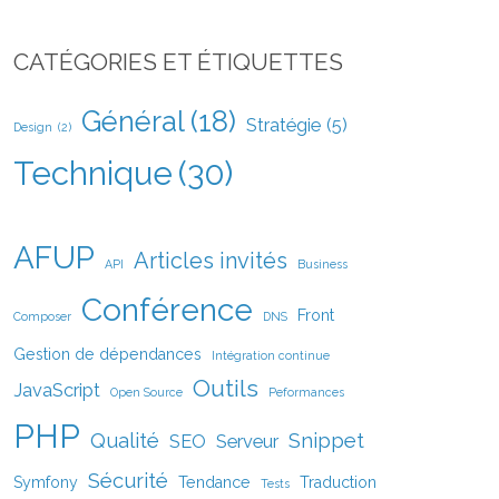
CATÉGORIES ET ÉTIQUETTES
Général
(18)
Stratégie
(5)
Design
(2)
Technique
(30)
AFUP
Articles invités
API
Business
Conférence
Front
Composer
DNS
Gestion de dépendances
Intégration continue
Outils
JavaScript
Open Source
Peformances
PHP
Qualité
Snippet
SEO
Serveur
Sécurité
Symfony
Tendance
Traduction
Tests