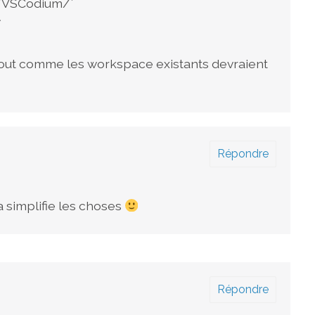
g/VSCodium/`
`
 tout comme les workspace existants devraient
Répondre
a simplifie les choses
Répondre