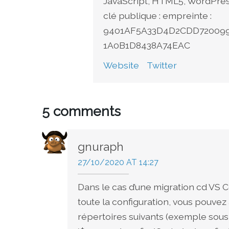
JavaScript, HTML5, WordPress
clé publique : empreinte :
9401AF5A33D4D2CDD7200997
1A0B1D8438A74EAC
Website
Twitter
5 comments
gnuraph
27/10/2020 AT 14:27
Dans le cas d’une migration cd VS 
toute la configuration, vous pouvez 
répertoires suivants (exemple sous