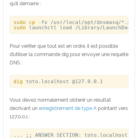
qu’il démarre :
sudo
cp
sudo
 launchctl load /Library/LaunchDaemo
Pour vérifier que tout est en ordre, il est possible
d’utiliser la commande dig pour envoyer une requête
DNS :
dig
 toto.localhost @127.0.0.1
Vous devez normalement obtenir un résultat
décrivant un
enregistrement de type A
pointant vers
127.0.0.1 :
..
.
;
;
 ANSWER SECTION:
toto.localhost. 0