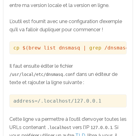
entre ma version locale et la version en ligne.
L’outil est fournit avec une configuration d’exemple
qu’il va falloir dupliquer pour commencer !
cp
$(
brew list dnsmasq 
|
grep
 /dnsmasq.c
Il faut ensuite éditer le fichier
dans un éditeur de
/usr/local/etc/dnsmasq.conf
texte et rajouter la ligne suivante :
address
=
/.localhost/127.0.0.1
Cette ligne va permettre à l’outil d’envoyer toutes les
URLs contenant
vers l’IP
. Si
.localhost
127.0.0.1
vous préférer utiliser un autre
TLD
, libre à vous, il