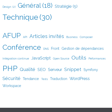
Général
(18)
Stratégie
(5)
Design
(2)
Technique
(30)
AFUP
Articles invités
API
Business
Composer
Conférence
Front
Gestion de dépendances
DNS
Outils
JavaScript
Intégration continue
Open Source
Peformances
PHP
Qualité
Snippet
SEO
Serveur
Symfony
Sécurité
WordPress
Tendance
Traduction
Tests
Workspace