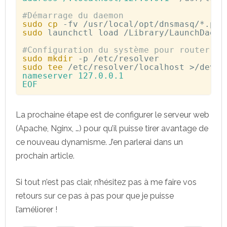
#Démarrage du daemon
sudo
cp
sudo
 launchctl load /Library/LaunchDaemo
#Configuration du système pour router le
sudo
mkdir
sudo
tee
 /etc/resolver/localhost 
>
/dev/n
nameserver 127.0.0.1

EOF
La prochaine étape est de configurer le serveur web
(Apache, Nginx, …) pour qu’il puisse tirer avantage de
ce nouveau dynamisme. J’en parlerai dans un
prochain article.
Si tout n’est pas clair, n’hésitez pas à me faire vos
retours sur ce pas à pas pour que je puisse
l’améliorer !