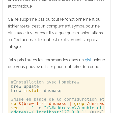
automatique.
Ca ne supprime pas du tout le fonctionnement du
fichier
, c’est un complément sympa pour ne
hosts
plus avoir à y toucher. Il y a quelques manipulations
à effectuer mais le tout est relativement simple à
intégrer.
J’ai repris toutes les commandes dans un
gist
unique
que vous pouvez utiliser pour tout faire d’un coup :
#Installation avec Homebrew
brew update

brew 
install
 dnsmasq

#Mise en place de la configuration et aj
cp
$(
brew list dnsmasq 
|
grep
 /dnsmasq.c
sed
 -i 
''
 -e 
"/\#address=\/double-click\
address=/.localhost/127.0.0.1"
 /usr/loca