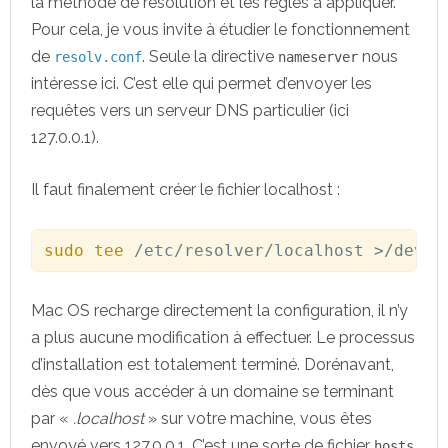
la méthode de résolution et les règles à appliquer.
Pour cela, je vous invite à étudier le fonctionnement
de
. Seule la directive
nous
resolv.conf
nameserver
intéresse ici. C’est elle qui permet d’envoyer les
requêtes vers un serveur DNS particulier (ici
127.0.0.1).
Il faut finalement créer le fichier localhost :
sudo
tee
 /etc/resolver/localhost 
>
/dev/n
Mac OS recharge directement la configuration, il n’y
a plus aucune modification à effectuer. Le processus
d’installation est totalement terminé. Dorénavant,
dès que vous accéder à un domaine se terminant
par «
.localhost
» sur votre machine, vous êtes
envoyé vers 127.0.0.1. C’est une sorte de fichier
hosts